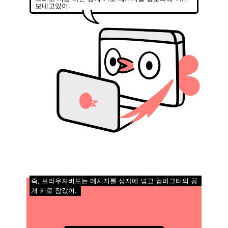
보내고있어.
즉, 브라우져버드는 메시지를 상자에 넣고 컴퍼그터의 공
개 키로 잠갔어.