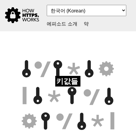
에피소드 소개
약
키값들